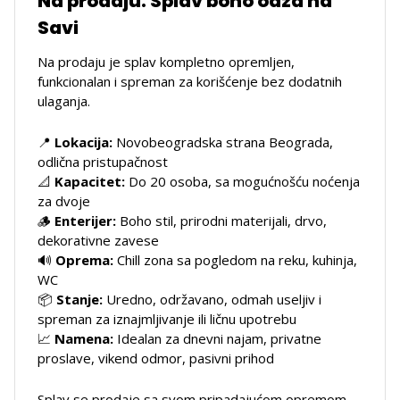
Na prodaju: Splav boho oaza na
Savi
Na prodaju je splav kompletno opremljen,
funkcionalan i spreman za korišćenje bez dodatnih
ulaganja.
📍
Lokacija:
Novobeogradska strana Beograda,
odlična pristupačnost
📐
Kapacitet:
Do 20 osoba, sa mogućnošću noćenja
za dvoje
🪵
Enterijer:
Boho stil, prirodni materijali, drvo,
dekorativne zavese
🔊
Oprema:
Chill zona sa pogledom na reku, kuhinja,
WC
📦
Stanje:
Uredno, održavano, odmah useljiv i
spreman za iznajmljivanje ili ličnu upotrebu
📈
Namena:
Idealan za dnevni najam, privatne
proslave, vikend odmor, pasivni prihod
Splav se prodaje sa svom pripadajućom opremom.