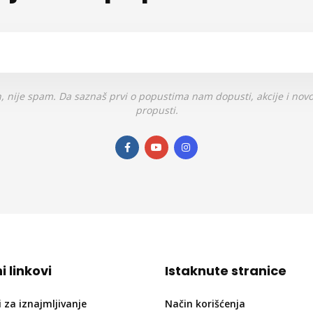
, nije spam. Da saznaš prvi o popustima nam dopusti, akcije i novo
propusti.
i linkovi
Istaknute stranice
i za iznajmljivanje
Način korišćenja