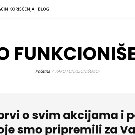
ČIN KORIŠĆENJA
BLOG
O FUNKCIONIŠ
Početna
KAKO FUNKCIONIŠEMO?
prvi o svim akcijama i
oje smo pripremili za Va