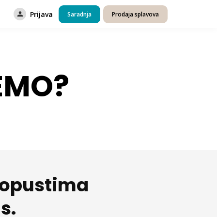
Prijava
Saradnja
Prodaja splavova
EMO?
 popustima
s.