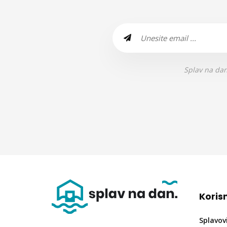
Splav na dan
Korisn
Splavov