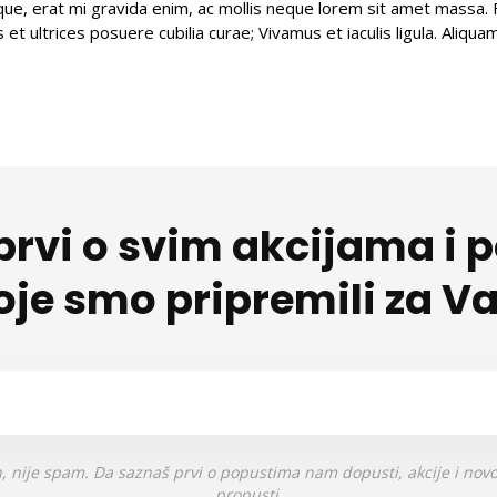
ue, erat mi gravida enim, ac mollis neque lorem sit amet massa. Fu
 et ultrices posuere cubilia curae; Vivamus et iaculis ligula. Aliq
prvi o svim akcijama i
oje smo pripremili za Va
, nije spam. Da saznaš prvi o popustima nam dopusti, akcije i novo
propusti.