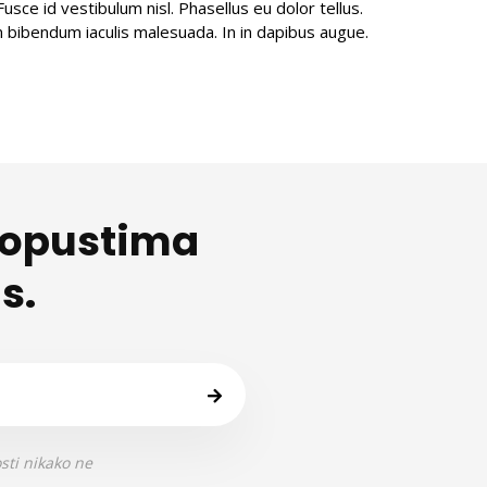
sce id vestibulum nisl. Phasellus eu dolor tellus.
uam bibendum iaculis malesuada. In in dapibus augue.
 popustima
s.
sti nikako ne